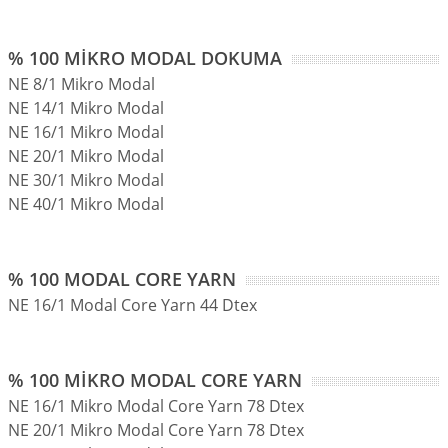
% 100 MİKRO MODAL DOKUMA
NE 8/1 Mikro Modal
NE 14/1 Mikro Modal
NE 16/1 Mikro Modal
NE 20/1 Mikro Modal
NE 30/1 Mikro Modal
NE 40/1 Mikro Modal
% 100 MODAL CORE YARN
NE 16/1 Modal Core Yarn 44 Dtex
% 100 MİKRO MODAL CORE YARN
NE 16/1 Mikro Modal Core Yarn 78 Dtex
NE 20/1 Mikro Modal Core Yarn 78 Dtex