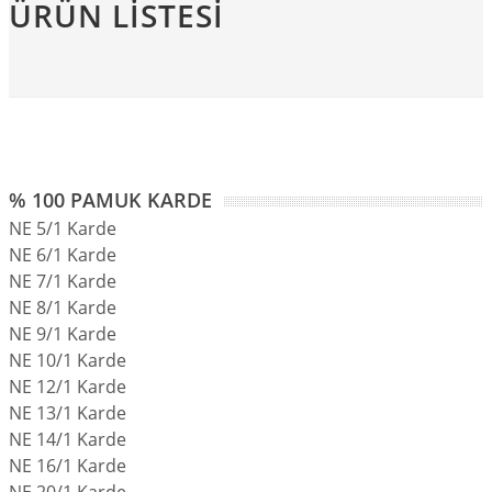
ÜRÜN LISTESI
% 100 PAMUK KARDE
NE 5/1 Karde
NE 6/1 Karde
NE 7/1 Karde
NE 8/1 Karde
NE 9/1 Karde
NE 10/1 Karde
NE 12/1 Karde
NE 13/1 Karde
NE 14/1 Karde
NE 16/1 Karde