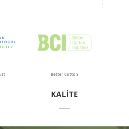
ust
Better Cotton
KALITE