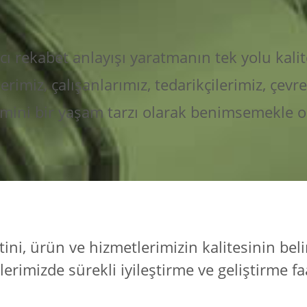
cı rekabet anlayışı yaratmanın tek yolu kalited
rimiz, çalışanlarımız, tedarikçilerimiz, çev
timini bir yaşam tarzı olarak benimsemekle o
ni, ürün ve hizmetlerimizin kalitesinin bel
lerimizde sürekli iyileştirme ve geliştirme 