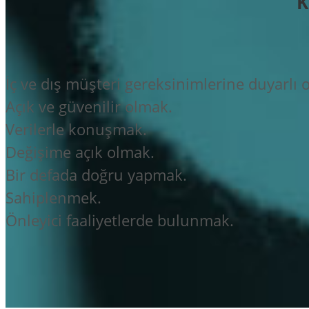
K
İç ve dış müşteri gereksinimlerine duyarlı 
Açık ve güvenilir olmak.
Verilerle konuşmak.
Değişime açık olmak.
Bir defada doğru yapmak.
Sahiplenmek.
Önleyici faaliyetlerde bulunmak.