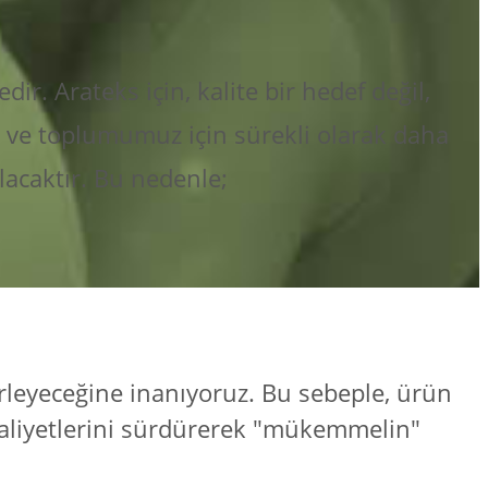
ir. Arateks için, kalite bir hedef değil,
re ve toplumumuz için sürekli olarak daha
lacaktır. Bu nedenle;
irleyeceğine inanıyoruz. Bu sebeple, ürün
faaliyetlerini sürdürerek "mükemmelin"