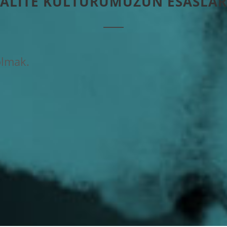
ALITE KÜLTÜRÜMÜZÜN ESASLAR
olmak.