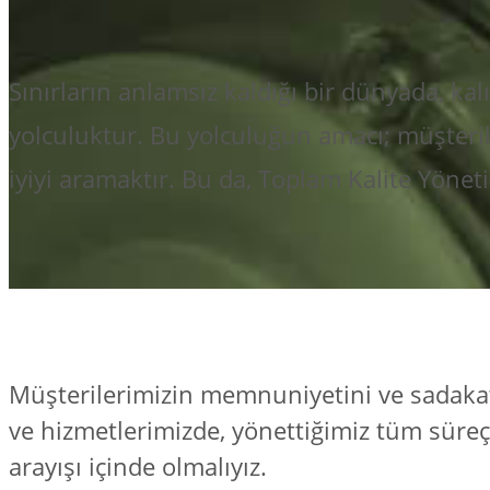
Sınırların anlamsız kaldığı bir dünyada, kalı
yolculuktur. Bu yolculuğun amacı; müşterile
iyiyi aramaktır. Bu da, Toplam Kalite Yöne
Müşterilerimizin memnuniyetini ve sadakati
ve hizmetlerimizde, yönettiğimiz tüm süreç
arayışı içinde olmalıyız.