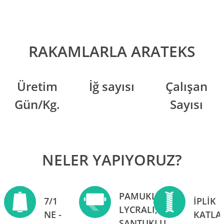
RAKAMLARLA ARATEKS
Üretim
İğ sayısı
Çalışan
Gün/Kg.
Sayısı
NELER YAPIYORUZ?
PAMUKLU,
7/1
İPLİK
LYCRALI,
NE -
KATLA
ŞANTUKLU